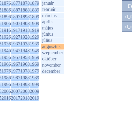
5
1876
1877
1878
1879
január
F
február
5
1886
1887
1888
1889
március
d_t
5
1896
1897
1898
1899
április
5
1906
1907
1908
1909
d_r
május
5
1916
1917
1918
1919
június
5
1926
1927
1928
1929
július
5
1936
1937
1938
1939
augusztus
5
1946
1947
1948
1949
szeptember
5
1956
1957
1958
1959
október
5
1966
1967
1968
1969
november
5
1976
1977
1978
1979
december
5
1986
1987
1988
1989
5
1996
1997
1998
1999
5
2006
2007
2008
2009
5
2016
2017
2018
2019