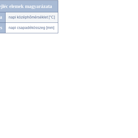
ejléc elemek magyarázata
a
napi középhőmérséklet [°C]
s
napi csapadékösszeg [mm]