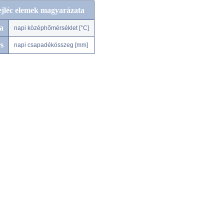
ejléc elemek magyarázata
a
napi középhőmérséklet [°C]
s
napi csapadékösszeg [mm]