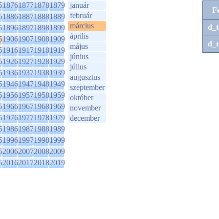
5
1876
1877
1878
1879
január
F
február
5
1886
1887
1888
1889
március
d_t
5
1896
1897
1898
1899
április
5
1906
1907
1908
1909
d_r
május
5
1916
1917
1918
1919
június
5
1926
1927
1928
1929
július
5
1936
1937
1938
1939
augusztus
5
1946
1947
1948
1949
szeptember
5
1956
1957
1958
1959
október
5
1966
1967
1968
1969
november
5
1976
1977
1978
1979
december
5
1986
1987
1988
1989
5
1996
1997
1998
1999
5
2006
2007
2008
2009
5
2016
2017
2018
2019