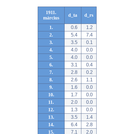
1911.
d_ta
d_rs
március
1.
0.6
1.2
2.
5.4
7.4
3.
3.5
0.1
4.
4.0
0.0
5.
4.0
0.0
6.
3.1
0.4
7.
2.8
0.2
8.
2.6
1.1
9.
1.6
0.0
10.
1.7
0.0
11.
2.0
0.0
12.
1.3
0.0
13.
3.5
1.4
14.
6.4
2.8
15.
7.1
2.0