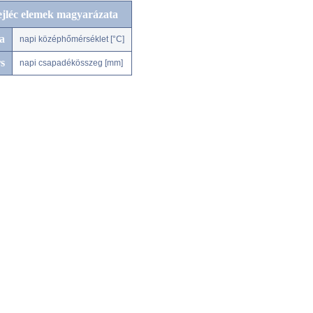
ejléc elemek magyarázata
a
napi középhőmérséklet [°C]
s
napi csapadékösszeg [mm]