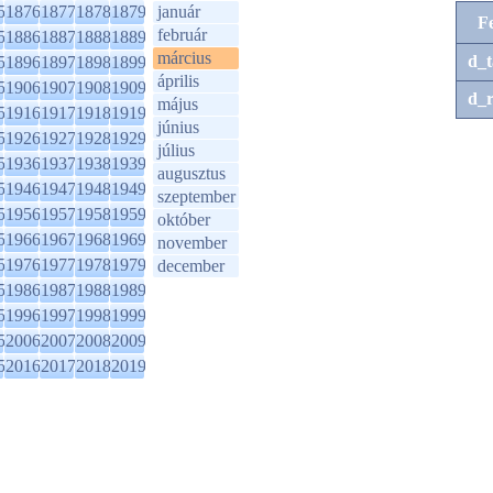
5
1876
1877
1878
1879
január
F
február
5
1886
1887
1888
1889
március
d_t
5
1896
1897
1898
1899
április
5
1906
1907
1908
1909
d_r
május
5
1916
1917
1918
1919
június
5
1926
1927
1928
1929
július
5
1936
1937
1938
1939
augusztus
5
1946
1947
1948
1949
szeptember
5
1956
1957
1958
1959
október
5
1966
1967
1968
1969
november
5
1976
1977
1978
1979
december
5
1986
1987
1988
1989
5
1996
1997
1998
1999
5
2006
2007
2008
2009
5
2016
2017
2018
2019