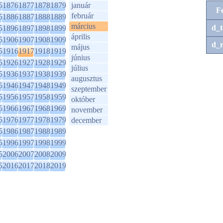
5
1876
1877
1878
1879
január
F
február
5
1886
1887
1888
1889
március
d_t
5
1896
1897
1898
1899
április
5
1906
1907
1908
1909
d_r
május
5
1916
1917
1918
1919
június
5
1926
1927
1928
1929
július
5
1936
1937
1938
1939
augusztus
5
1946
1947
1948
1949
szeptember
5
1956
1957
1958
1959
október
5
1966
1967
1968
1969
november
5
1976
1977
1978
1979
december
5
1986
1987
1988
1989
5
1996
1997
1998
1999
5
2006
2007
2008
2009
5
2016
2017
2018
2019