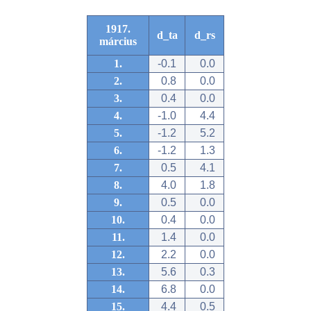
1917.
d_ta
d_rs
március
1.
-0.1
0.0
2.
0.8
0.0
3.
0.4
0.0
4.
-1.0
4.4
5.
-1.2
5.2
6.
-1.2
1.3
7.
0.5
4.1
8.
4.0
1.8
9.
0.5
0.0
10.
0.4
0.0
11.
1.4
0.0
12.
2.2
0.0
13.
5.6
0.3
14.
6.8
0.0
15.
4.4
0.5