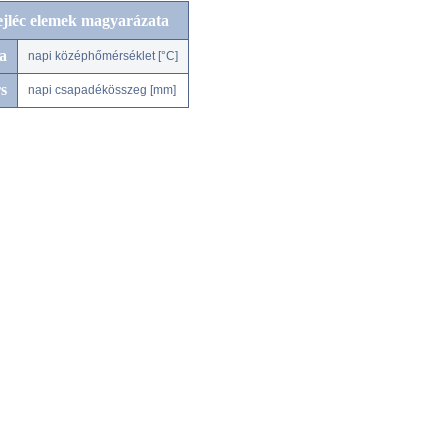
ejléc elemek magyarázata
a
napi középhőmérséklet [°C]
s
napi csapadékösszeg [mm]