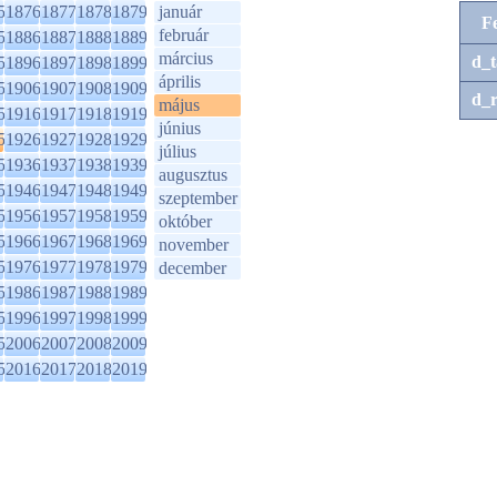
5
1876
1877
1878
1879
január
F
február
5
1886
1887
1888
1889
március
d_t
5
1896
1897
1898
1899
április
5
1906
1907
1908
1909
d_r
május
5
1916
1917
1918
1919
június
5
1926
1927
1928
1929
július
5
1936
1937
1938
1939
augusztus
5
1946
1947
1948
1949
szeptember
5
1956
1957
1958
1959
október
5
1966
1967
1968
1969
november
5
1976
1977
1978
1979
december
5
1986
1987
1988
1989
5
1996
1997
1998
1999
5
2006
2007
2008
2009
5
2016
2017
2018
2019