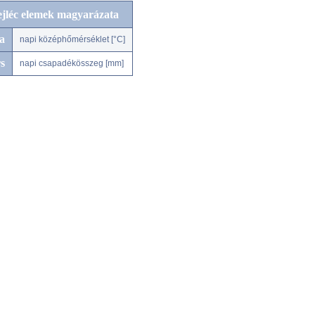
ejléc elemek magyarázata
a
napi középhőmérséklet [°C]
s
napi csapadékösszeg [mm]