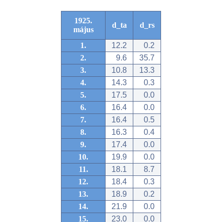
1925.
d_ta
d_rs
május
1.
12.2
0.2
2.
9.6
35.7
3.
10.8
13.3
4.
14.3
0.3
5.
17.5
0.0
6.
16.4
0.0
7.
16.4
0.5
8.
16.3
0.4
9.
17.4
0.0
10.
19.9
0.0
11.
18.1
8.7
12.
18.4
0.3
13.
18.9
0.2
14.
21.9
0.0
15.
23.0
0.0