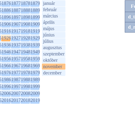
5
1876
1877
1878
1879
január
F
február
5
1886
1887
1888
1889
március
d_t
5
1896
1897
1898
1899
április
5
1906
1907
1908
1909
d_r
május
5
1916
1917
1918
1919
június
5
1926
1927
1928
1929
július
5
1936
1937
1938
1939
augusztus
5
1946
1947
1948
1949
szeptember
5
1956
1957
1958
1959
október
5
1966
1967
1968
1969
november
5
1976
1977
1978
1979
december
5
1986
1987
1988
1989
5
1996
1997
1998
1999
5
2006
2007
2008
2009
5
2016
2017
2018
2019