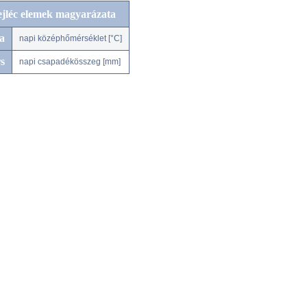
ejléc elemek magyarázata
a
napi középhőmérséklet [°C]
s
napi csapadékösszeg [mm]