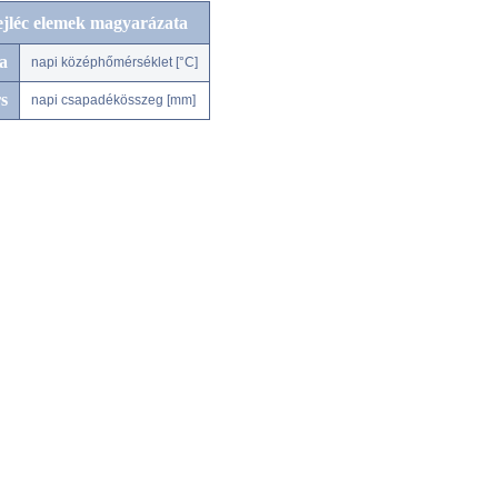
ejléc elemek magyarázata
a
napi középhőmérséklet [°C]
s
napi csapadékösszeg [mm]