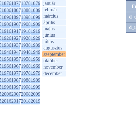
5
1876
1877
1878
1879
január
F
február
5
1886
1887
1888
1889
március
d_t
5
1896
1897
1898
1899
április
5
1906
1907
1908
1909
d_r
május
5
1916
1917
1918
1919
június
5
1926
1927
1928
1929
július
5
1936
1937
1938
1939
augusztus
5
1946
1947
1948
1949
szeptember
5
1956
1957
1958
1959
október
5
1966
1967
1968
1969
november
5
1976
1977
1978
1979
december
5
1986
1987
1988
1989
5
1996
1997
1998
1999
5
2006
2007
2008
2009
5
2016
2017
2018
2019