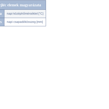
ejléc elemek magyarázata
a
napi középhőmérséklet [°C]
s
napi csapadékösszeg [mm]