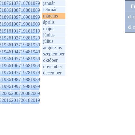
5
1876
1877
1878
1879
január
F
február
5
1886
1887
1888
1889
március
d_t
5
1896
1897
1898
1899
április
5
1906
1907
1908
1909
d_r
május
5
1916
1917
1918
1919
június
5
1926
1927
1928
1929
július
5
1936
1937
1938
1939
augusztus
5
1946
1947
1948
1949
szeptember
5
1956
1957
1958
1959
október
5
1966
1967
1968
1969
november
5
1976
1977
1978
1979
december
5
1986
1987
1988
1989
5
1996
1997
1998
1999
5
2006
2007
2008
2009
5
2016
2017
2018
2019