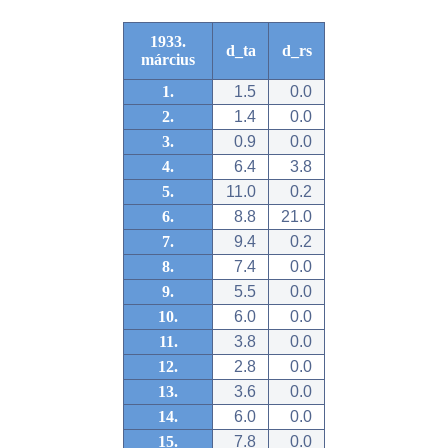
1933.
d_ta
d_rs
március
1.
1.5
0.0
2.
1.4
0.0
3.
0.9
0.0
4.
6.4
3.8
5.
11.0
0.2
6.
8.8
21.0
7.
9.4
0.2
8.
7.4
0.0
9.
5.5
0.0
10.
6.0
0.0
11.
3.8
0.0
12.
2.8
0.0
13.
3.6
0.0
14.
6.0
0.0
15.
7.8
0.0