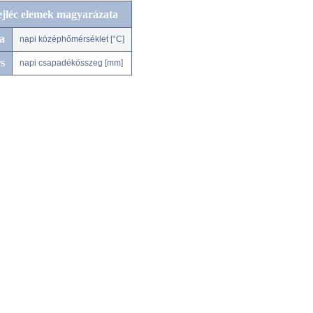
ejléc elemek magyarázata
a
napi középhőmérséklet [°C]
s
napi csapadékösszeg [mm]