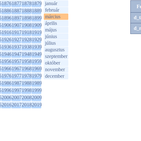
5
1876
1877
1878
1879
január
F
február
5
1886
1887
1888
1889
március
d_t
5
1896
1897
1898
1899
április
5
1906
1907
1908
1909
d_r
május
5
1916
1917
1918
1919
június
5
1926
1927
1928
1929
július
5
1936
1937
1938
1939
augusztus
5
1946
1947
1948
1949
szeptember
5
1956
1957
1958
1959
október
5
1966
1967
1968
1969
november
5
1976
1977
1978
1979
december
5
1986
1987
1988
1989
5
1996
1997
1998
1999
5
2006
2007
2008
2009
5
2016
2017
2018
2019