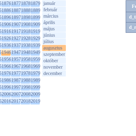
5
1876
1877
1878
1879
január
F
február
5
1886
1887
1888
1889
március
d_t
5
1896
1897
1898
1899
április
5
1906
1907
1908
1909
d_r
május
5
1916
1917
1918
1919
június
5
1926
1927
1928
1929
július
5
1936
1937
1938
1939
augusztus
5
1946
1947
1948
1949
szeptember
5
1956
1957
1958
1959
október
5
1966
1967
1968
1969
november
5
1976
1977
1978
1979
december
5
1986
1987
1988
1989
5
1996
1997
1998
1999
5
2006
2007
2008
2009
5
2016
2017
2018
2019