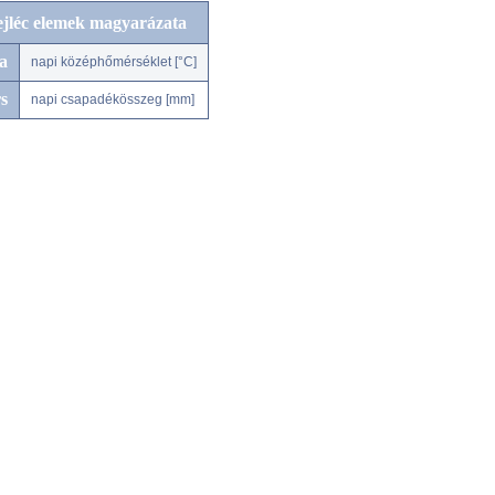
ejléc elemek magyarázata
a
napi középhőmérséklet [°C]
s
napi csapadékösszeg [mm]