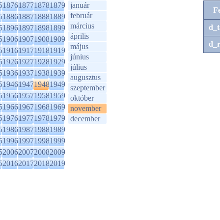
5
1876
1877
1878
1879
január
F
február
5
1886
1887
1888
1889
március
d_t
5
1896
1897
1898
1899
április
5
1906
1907
1908
1909
d_r
május
5
1916
1917
1918
1919
június
5
1926
1927
1928
1929
július
5
1936
1937
1938
1939
augusztus
5
1946
1947
1948
1949
szeptember
5
1956
1957
1958
1959
október
5
1966
1967
1968
1969
november
5
1976
1977
1978
1979
december
5
1986
1987
1988
1989
5
1996
1997
1998
1999
5
2006
2007
2008
2009
5
2016
2017
2018
2019