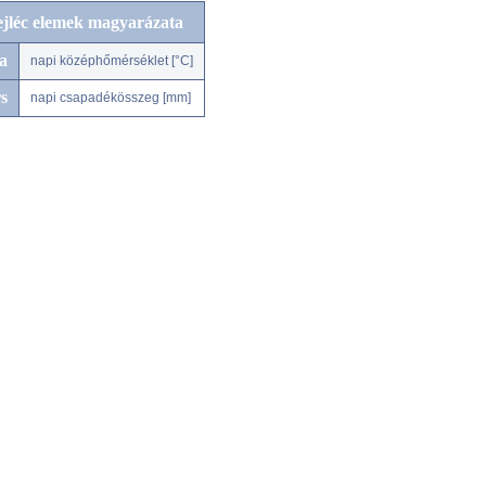
ejléc elemek magyarázata
a
napi középhőmérséklet [°C]
s
napi csapadékösszeg [mm]