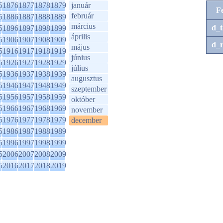
5
1876
1877
1878
1879
január
F
február
5
1886
1887
1888
1889
március
d_t
5
1896
1897
1898
1899
április
5
1906
1907
1908
1909
d_r
május
5
1916
1917
1918
1919
június
5
1926
1927
1928
1929
július
5
1936
1937
1938
1939
augusztus
5
1946
1947
1948
1949
szeptember
5
1956
1957
1958
1959
október
5
1966
1967
1968
1969
november
5
1976
1977
1978
1979
december
5
1986
1987
1988
1989
5
1996
1997
1998
1999
5
2006
2007
2008
2009
5
2016
2017
2018
2019