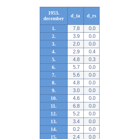
1953.
d_ta
d_rs
december
1.
7.8
0.0
2.
3.9
0.0
3.
2.0
0.0
4.
2.9
0.4
5.
4.8
0.3
6.
5.7
0.0
7.
5.6
0.0
8.
4.8
0.0
9.
3.0
0.0
10.
4.6
0.0
11.
6.8
0.0
12.
5.2
0.0
13.
3.4
0.0
14.
0.2
0.0
15.
2.4
0.0