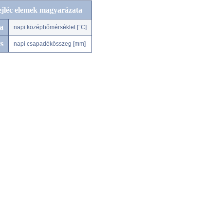
ejléc elemek magyarázata
a
napi középhőmérséklet [°C]
s
napi csapadékösszeg [mm]