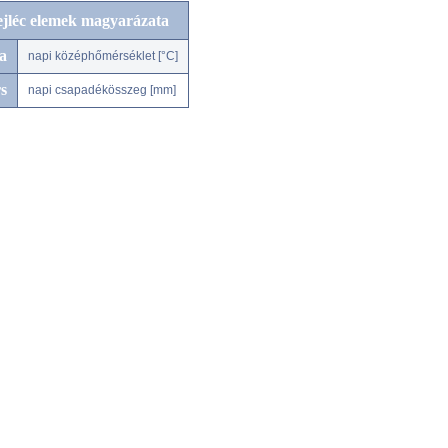
ejléc elemek magyarázata
a
napi középhőmérséklet [°C]
s
napi csapadékösszeg [mm]