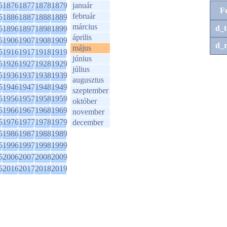
5
1876
1877
1878
1879
január
F
február
5
1886
1887
1888
1889
március
d_t
5
1896
1897
1898
1899
április
5
1906
1907
1908
1909
d_r
május
5
1916
1917
1918
1919
június
5
1926
1927
1928
1929
július
5
1936
1937
1938
1939
augusztus
5
1946
1947
1948
1949
szeptember
5
1956
1957
1958
1959
október
5
1966
1967
1968
1969
november
5
1976
1977
1978
1979
december
5
1986
1987
1988
1989
5
1996
1997
1998
1999
5
2006
2007
2008
2009
5
2016
2017
2018
2019