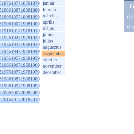
5
1876
1877
1878
1879
január
F
február
5
1886
1887
1888
1889
március
d_t
5
1896
1897
1898
1899
április
5
1906
1907
1908
1909
d_r
május
5
1916
1917
1918
1919
június
5
1926
1927
1928
1929
július
5
1936
1937
1938
1939
augusztus
5
1946
1947
1948
1949
szeptember
5
1956
1957
1958
1959
október
5
1966
1967
1968
1969
november
5
1976
1977
1978
1979
december
5
1986
1987
1988
1989
5
1996
1997
1998
1999
5
2006
2007
2008
2009
5
2016
2017
2018
2019