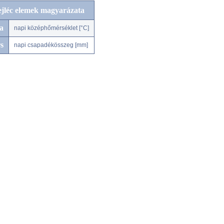
ejléc elemek magyarázata
a
napi középhőmérséklet [°C]
s
napi csapadékösszeg [mm]