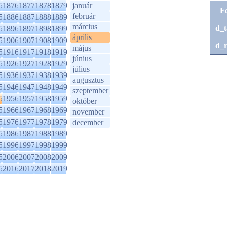
5
1876
1877
1878
1879
január
F
február
5
1886
1887
1888
1889
március
d_t
5
1896
1897
1898
1899
április
5
1906
1907
1908
1909
d_r
május
5
1916
1917
1918
1919
június
5
1926
1927
1928
1929
július
5
1936
1937
1938
1939
augusztus
5
1946
1947
1948
1949
szeptember
5
1956
1957
1958
1959
október
5
1966
1967
1968
1969
november
5
1976
1977
1978
1979
december
5
1986
1987
1988
1989
5
1996
1997
1998
1999
5
2006
2007
2008
2009
5
2016
2017
2018
2019