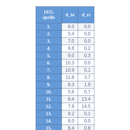
1955.
d_ta
d_rs
április
1.
6.0
0.0
2.
5.4
0.0
3.
7.0
0.0
4.
9.8
0.2
5.
9.0
0.3
6.
10.3
0.0
7.
10.9
0.1
8.
11.8
3.7
9.
8.3
1.9
10.
5.6
0.7
11.
8.4
13.4
12.
7.9
14.5
13.
9.2
0.1
14.
8.0
0.0
15.
8.4
0.8