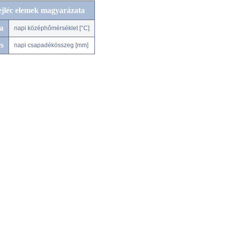
ejléc elemek magyarázata
a
napi középhőmérséklet [°C]
s
napi csapadékösszeg [mm]