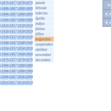
5
1876
1877
1878
1879
január
F
február
5
1886
1887
1888
1889
március
d_t
5
1896
1897
1898
1899
április
5
1906
1907
1908
1909
d_r
május
5
1916
1917
1918
1919
június
5
1926
1927
1928
1929
július
5
1936
1937
1938
1939
augusztus
5
1946
1947
1948
1949
szeptember
5
1956
1957
1958
1959
október
5
1966
1967
1968
1969
november
5
1976
1977
1978
1979
december
5
1986
1987
1988
1989
5
1996
1997
1998
1999
5
2006
2007
2008
2009
5
2016
2017
2018
2019