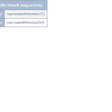
ejléc elemek magyarázata
a
napi középhőmérséklet [°C]
s
napi csapadékösszeg [mm]