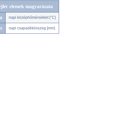
ejléc elemek magyarázata
a
napi középhőmérséklet [°C]
s
napi csapadékösszeg [mm]