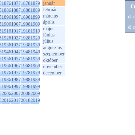
5
1876
1877
1878
1879
január
F
február
5
1886
1887
1888
1889
március
d_t
5
1896
1897
1898
1899
április
5
1906
1907
1908
1909
d_r
május
5
1916
1917
1918
1919
június
5
1926
1927
1928
1929
július
5
1936
1937
1938
1939
augusztus
5
1946
1947
1948
1949
szeptember
5
1956
1957
1958
1959
október
5
1966
1967
1968
1969
november
5
1976
1977
1978
1979
december
5
1986
1987
1988
1989
5
1996
1997
1998
1999
5
2006
2007
2008
2009
5
2016
2017
2018
2019