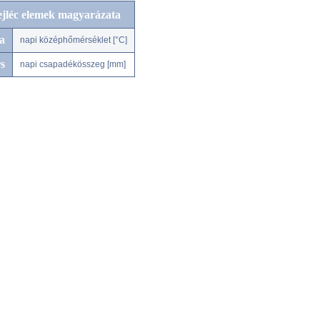
ejléc elemek magyarázata
a
napi középhőmérséklet [°C]
s
napi csapadékösszeg [mm]