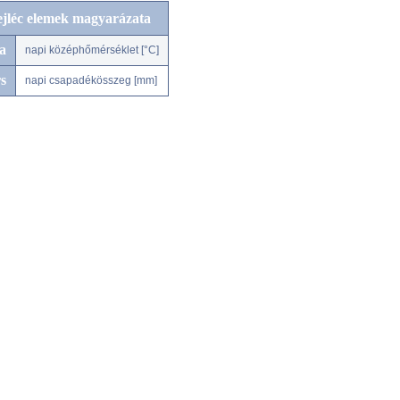
ejléc elemek magyarázata
a
napi középhőmérséklet [°C]
s
napi csapadékösszeg [mm]