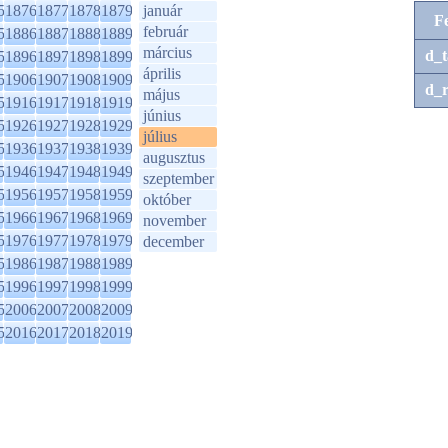
5
1876
1877
1878
1879
január
F
február
5
1886
1887
1888
1889
március
d_t
5
1896
1897
1898
1899
április
5
1906
1907
1908
1909
d_r
május
5
1916
1917
1918
1919
június
5
1926
1927
1928
1929
július
5
1936
1937
1938
1939
augusztus
5
1946
1947
1948
1949
szeptember
5
1956
1957
1958
1959
október
5
1966
1967
1968
1969
november
5
1976
1977
1978
1979
december
5
1986
1987
1988
1989
5
1996
1997
1998
1999
5
2006
2007
2008
2009
5
2016
2017
2018
2019