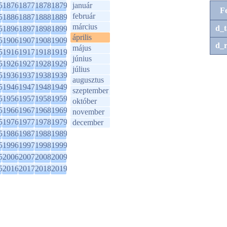
5
1876
1877
1878
1879
január
F
február
5
1886
1887
1888
1889
március
d_t
5
1896
1897
1898
1899
április
5
1906
1907
1908
1909
d_r
május
5
1916
1917
1918
1919
június
5
1926
1927
1928
1929
július
5
1936
1937
1938
1939
augusztus
5
1946
1947
1948
1949
szeptember
5
1956
1957
1958
1959
október
5
1966
1967
1968
1969
november
5
1976
1977
1978
1979
december
5
1986
1987
1988
1989
5
1996
1997
1998
1999
5
2006
2007
2008
2009
5
2016
2017
2018
2019