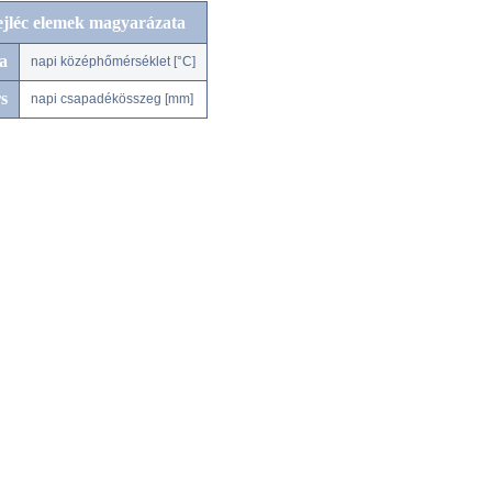
ejléc elemek magyarázata
a
napi középhőmérséklet [°C]
s
napi csapadékösszeg [mm]