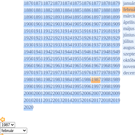
1870
1871
1872
1873
1874
1875
1876
1877
1878
1879
január
februá
1880
1881
1882
1883
1884
1885
1886
1887
1888
1889
márci
1890
1891
1892
1893
1894
1895
1896
1897
1898
1899
április
1900
1901
1902
1903
1904
1905
1906
1907
1908
1909
május
1910
1911
1912
1913
1914
1915
1916
1917
1918
1919
június
1920
1921
1922
1923
1924
1925
1926
1927
1928
1929
július
1930
1931
1932
1933
1934
1935
1936
1937
1938
1939
augus
1940
1941
1942
1943
1944
1945
1946
1947
1948
1949
szept
1950
1951
1952
1953
1954
1955
1956
1957
1958
1959
októb
1960
1961
1962
1963
1964
1965
1966
1967
1968
1969
novem
1970
1971
1972
1973
1974
1975
1976
1977
1978
1979
decem
1980
1981
1982
1983
1984
1985
1986
1987
1988
1989
1990
1991
1992
1993
1994
1995
1996
1997
1998
1999
2000
2001
2002
2003
2004
2005
2006
2007
2008
2009
2010
2011
2012
2013
2014
2015
2016
2017
2018
2019
2020