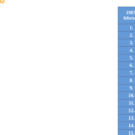
1987
febru
1.
2.
3.
4.
5.
6.
7.
8.
9.
10.
11.
12.
13.
14.
15.