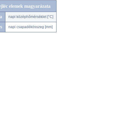
ejléc elemek magyarázata
a
napi középhőmérséklet [°C]
s
napi csapadékösszeg [mm]