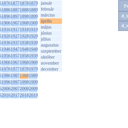
5
1876
1877
1878
1879
január
F
február
5
1886
1887
1888
1889
március
d_t
5
1896
1897
1898
1899
április
5
1906
1907
1908
1909
d_r
május
5
1916
1917
1918
1919
június
5
1926
1927
1928
1929
július
5
1936
1937
1938
1939
augusztus
5
1946
1947
1948
1949
szeptember
5
1956
1957
1958
1959
október
5
1966
1967
1968
1969
november
5
1976
1977
1978
1979
december
5
1986
1987
1988
1989
5
1996
1997
1998
1999
5
2006
2007
2008
2009
5
2016
2017
2018
2019