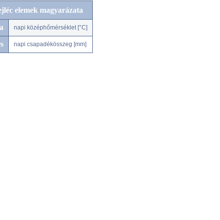
ejléc elemek magyarázata
a
napi középhőmérséklet [°C]
s
napi csapadékösszeg [mm]