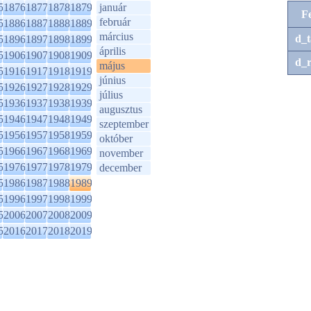
5
1876
1877
1878
1879
január
F
február
5
1886
1887
1888
1889
március
d_t
5
1896
1897
1898
1899
április
5
1906
1907
1908
1909
d_r
május
5
1916
1917
1918
1919
június
5
1926
1927
1928
1929
július
5
1936
1937
1938
1939
augusztus
5
1946
1947
1948
1949
szeptember
5
1956
1957
1958
1959
október
5
1966
1967
1968
1969
november
5
1976
1977
1978
1979
december
5
1986
1987
1988
1989
5
1996
1997
1998
1999
5
2006
2007
2008
2009
5
2016
2017
2018
2019