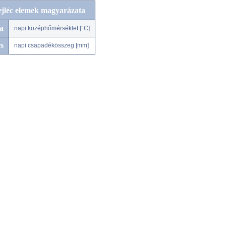
ejléc elemek magyarázata
a
napi középhőmérséklet [°C]
s
napi csapadékösszeg [mm]