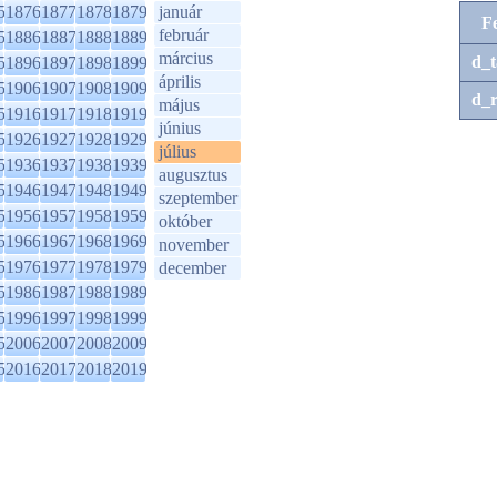
5
1876
1877
1878
1879
január
F
február
5
1886
1887
1888
1889
március
d_t
5
1896
1897
1898
1899
április
5
1906
1907
1908
1909
d_r
május
5
1916
1917
1918
1919
június
5
1926
1927
1928
1929
július
5
1936
1937
1938
1939
augusztus
5
1946
1947
1948
1949
szeptember
5
1956
1957
1958
1959
október
5
1966
1967
1968
1969
november
5
1976
1977
1978
1979
december
5
1986
1987
1988
1989
5
1996
1997
1998
1999
5
2006
2007
2008
2009
5
2016
2017
2018
2019