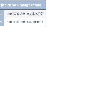
ejléc elemek magyarázata
a
napi középhőmérséklet [°C]
s
napi csapadékösszeg [mm]