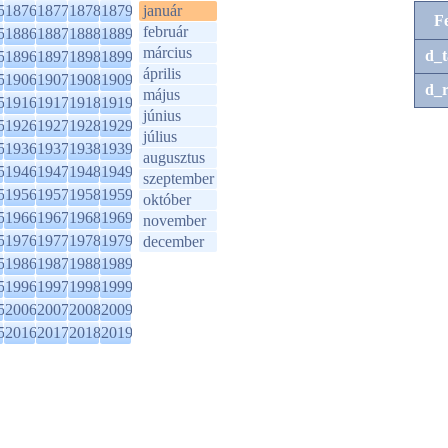
5
1876
1877
1878
1879
január
F
február
5
1886
1887
1888
1889
március
d_t
5
1896
1897
1898
1899
április
5
1906
1907
1908
1909
d_r
május
5
1916
1917
1918
1919
június
5
1926
1927
1928
1929
július
5
1936
1937
1938
1939
augusztus
5
1946
1947
1948
1949
szeptember
5
1956
1957
1958
1959
október
5
1966
1967
1968
1969
november
5
1976
1977
1978
1979
december
5
1986
1987
1988
1989
5
1996
1997
1998
1999
5
2006
2007
2008
2009
5
2016
2017
2018
2019