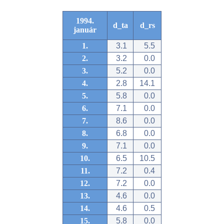
1994.
d_ta
d_rs
január
1.
3.1
5.5
2.
3.2
0.0
3.
5.2
0.0
4.
2.8
14.1
5.
5.8
0.0
6.
7.1
0.0
7.
8.6
0.0
8.
6.8
0.0
9.
7.1
0.0
10.
6.5
10.5
11.
7.2
0.4
12.
7.2
0.0
13.
4.6
0.0
14.
4.6
0.5
15.
5.8
0.0