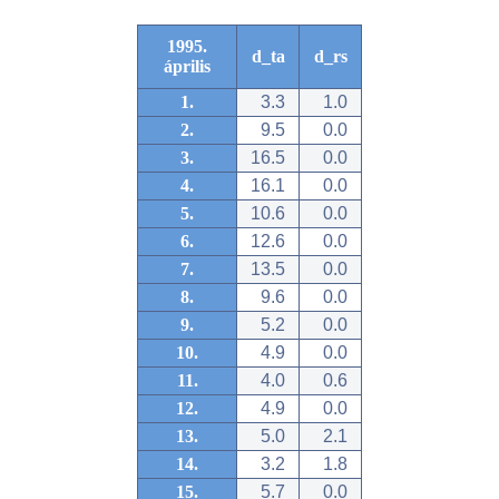
1995.
d_ta
d_rs
április
1.
3.3
1.0
2.
9.5
0.0
3.
16.5
0.0
4.
16.1
0.0
5.
10.6
0.0
6.
12.6
0.0
7.
13.5
0.0
8.
9.6
0.0
9.
5.2
0.0
10.
4.9
0.0
11.
4.0
0.6
12.
4.9
0.0
13.
5.0
2.1
14.
3.2
1.8
15.
5.7
0.0