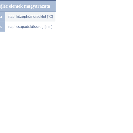
ejléc elemek magyarázata
a
napi középhőmérséklet [°C]
s
napi csapadékösszeg [mm]