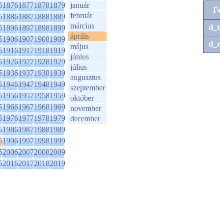
5
1876
1877
1878
1879
január
F
február
5
1886
1887
1888
1889
március
d_t
5
1896
1897
1898
1899
április
5
1906
1907
1908
1909
d_r
május
5
1916
1917
1918
1919
június
5
1926
1927
1928
1929
július
5
1936
1937
1938
1939
augusztus
5
1946
1947
1948
1949
szeptember
5
1956
1957
1958
1959
október
5
1966
1967
1968
1969
november
5
1976
1977
1978
1979
december
5
1986
1987
1988
1989
5
1996
1997
1998
1999
5
2006
2007
2008
2009
5
2016
2017
2018
2019