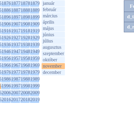
5
1876
1877
1878
1879
január
F
február
5
1886
1887
1888
1889
március
d_t
5
1896
1897
1898
1899
április
5
1906
1907
1908
1909
d_r
május
5
1916
1917
1918
1919
június
5
1926
1927
1928
1929
július
5
1936
1937
1938
1939
augusztus
5
1946
1947
1948
1949
szeptember
5
1956
1957
1958
1959
október
5
1966
1967
1968
1969
november
5
1976
1977
1978
1979
december
5
1986
1987
1988
1989
5
1996
1997
1998
1999
5
2006
2007
2008
2009
5
2016
2017
2018
2019