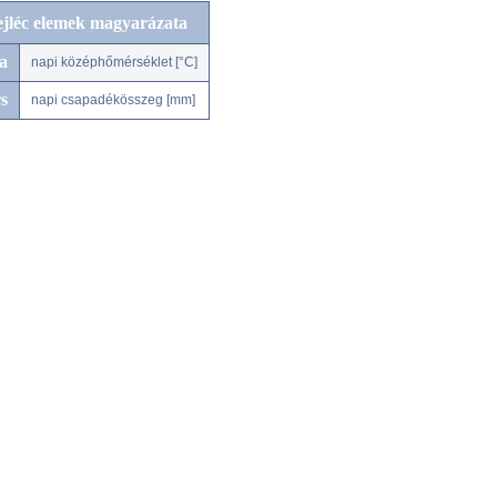
ejléc elemek magyarázata
a
napi középhőmérséklet [°C]
s
napi csapadékösszeg [mm]