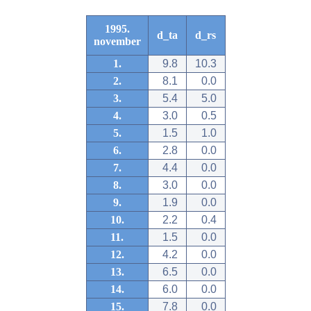
1995.
d_ta
d_rs
november
1.
9.8
10.3
2.
8.1
0.0
3.
5.4
5.0
4.
3.0
0.5
5.
1.5
1.0
6.
2.8
0.0
7.
4.4
0.0
8.
3.0
0.0
9.
1.9
0.0
10.
2.2
0.4
11.
1.5
0.0
12.
4.2
0.0
13.
6.5
0.0
14.
6.0
0.0
15.
7.8
0.0