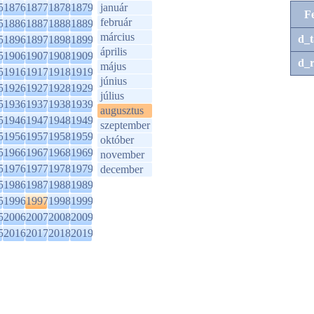
5
1876
1877
1878
1879
január
F
február
5
1886
1887
1888
1889
március
d_t
5
1896
1897
1898
1899
április
5
1906
1907
1908
1909
d_r
május
5
1916
1917
1918
1919
június
5
1926
1927
1928
1929
július
5
1936
1937
1938
1939
augusztus
5
1946
1947
1948
1949
szeptember
5
1956
1957
1958
1959
október
5
1966
1967
1968
1969
november
5
1976
1977
1978
1979
december
5
1986
1987
1988
1989
5
1996
1997
1998
1999
5
2006
2007
2008
2009
5
2016
2017
2018
2019