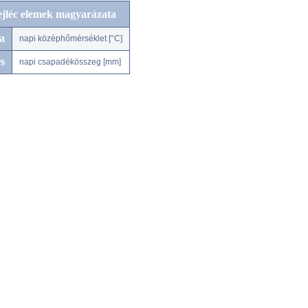
ejléc elemek magyarázata
a
napi középhőmérséklet [°C]
s
napi csapadékösszeg [mm]