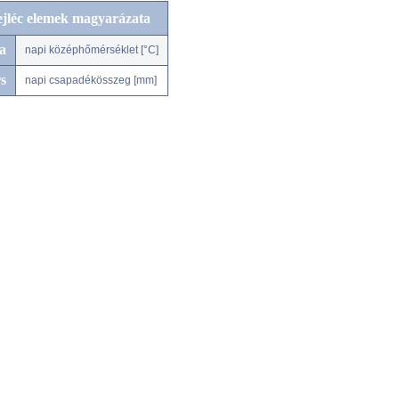
ejléc elemek magyarázata
a
napi középhőmérséklet [°C]
s
napi csapadékösszeg [mm]