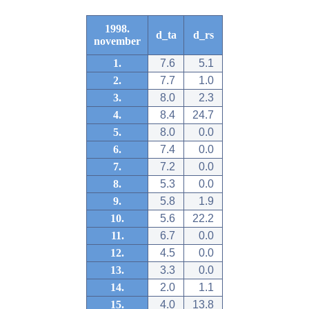
1998.
d_ta
d_rs
november
1.
7.6
5.1
2.
7.7
1.0
3.
8.0
2.3
4.
8.4
24.7
5.
8.0
0.0
6.
7.4
0.0
7.
7.2
0.0
8.
5.3
0.0
9.
5.8
1.9
10.
5.6
22.2
11.
6.7
0.0
12.
4.5
0.0
13.
3.3
0.0
14.
2.0
1.1
15.
4.0
13.8