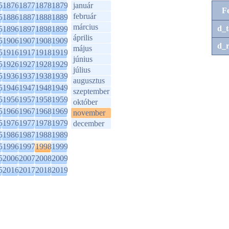
5
1876
1877
1878
1879
január
F
február
5
1886
1887
1888
1889
március
d_t
5
1896
1897
1898
1899
április
5
1906
1907
1908
1909
d_r
május
5
1916
1917
1918
1919
június
5
1926
1927
1928
1929
július
5
1936
1937
1938
1939
augusztus
5
1946
1947
1948
1949
szeptember
5
1956
1957
1958
1959
október
5
1966
1967
1968
1969
november
5
1976
1977
1978
1979
december
5
1986
1987
1988
1989
5
1996
1997
1998
1999
5
2006
2007
2008
2009
5
2016
2017
2018
2019