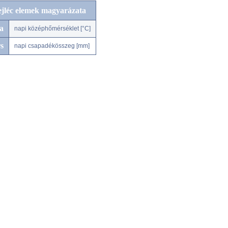
ejléc elemek magyarázata
a
napi középhőmérséklet [°C]
s
napi csapadékösszeg [mm]