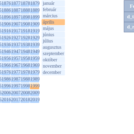
5
1876
1877
1878
1879
január
F
február
5
1886
1887
1888
1889
március
d_t
5
1896
1897
1898
1899
április
5
1906
1907
1908
1909
d_r
május
5
1916
1917
1918
1919
június
5
1926
1927
1928
1929
július
5
1936
1937
1938
1939
augusztus
5
1946
1947
1948
1949
szeptember
5
1956
1957
1958
1959
október
5
1966
1967
1968
1969
november
5
1976
1977
1978
1979
december
5
1986
1987
1988
1989
5
1996
1997
1998
1999
5
2006
2007
2008
2009
5
2016
2017
2018
2019