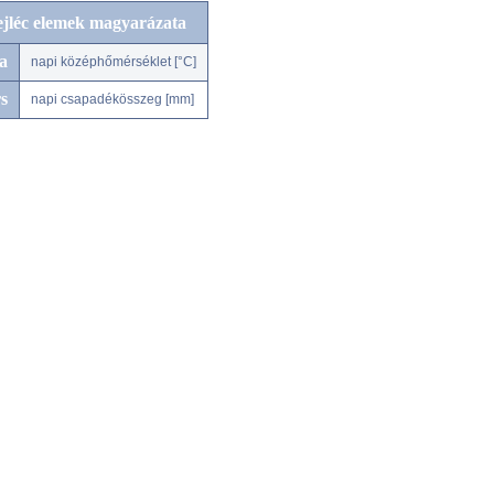
ejléc elemek magyarázata
a
napi középhőmérséklet [°C]
s
napi csapadékösszeg [mm]