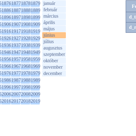
5
1876
1877
1878
1879
január
F
február
5
1886
1887
1888
1889
március
d_t
5
1896
1897
1898
1899
április
5
1906
1907
1908
1909
d_r
május
5
1916
1917
1918
1919
június
5
1926
1927
1928
1929
július
5
1936
1937
1938
1939
augusztus
5
1946
1947
1948
1949
szeptember
5
1956
1957
1958
1959
október
5
1966
1967
1968
1969
november
5
1976
1977
1978
1979
december
5
1986
1987
1988
1989
5
1996
1997
1998
1999
5
2006
2007
2008
2009
5
2016
2017
2018
2019