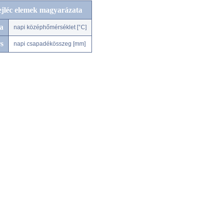
ejléc elemek magyarázata
a
napi középhőmérséklet [°C]
s
napi csapadékösszeg [mm]