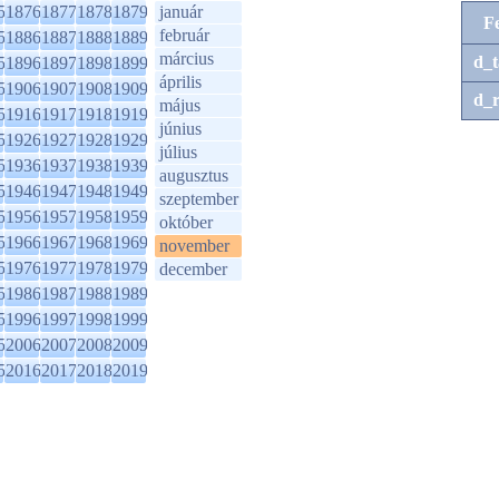
5
1876
1877
1878
1879
január
F
február
5
1886
1887
1888
1889
március
d_t
5
1896
1897
1898
1899
április
5
1906
1907
1908
1909
d_r
május
5
1916
1917
1918
1919
június
5
1926
1927
1928
1929
július
5
1936
1937
1938
1939
augusztus
5
1946
1947
1948
1949
szeptember
5
1956
1957
1958
1959
október
5
1966
1967
1968
1969
november
5
1976
1977
1978
1979
december
5
1986
1987
1988
1989
5
1996
1997
1998
1999
5
2006
2007
2008
2009
5
2016
2017
2018
2019