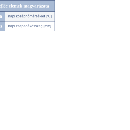
ejléc elemek magyarázata
a
napi középhőmérséklet [°C]
s
napi csapadékösszeg [mm]