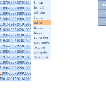
5
1876
1877
1878
1879
január
F
február
5
1886
1887
1888
1889
március
d_t
5
1896
1897
1898
1899
április
5
1906
1907
1908
1909
d_r
május
5
1916
1917
1918
1919
június
5
1926
1927
1928
1929
július
5
1936
1937
1938
1939
augusztus
5
1946
1947
1948
1949
szeptember
5
1956
1957
1958
1959
október
5
1966
1967
1968
1969
november
5
1976
1977
1978
1979
december
5
1986
1987
1988
1989
5
1996
1997
1998
1999
5
2006
2007
2008
2009
5
2016
2017
2018
2019