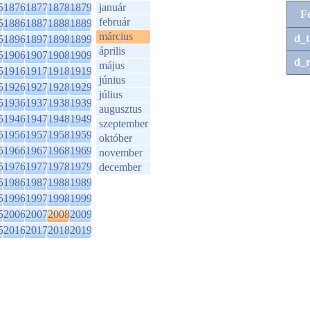
5
1876
1877
1878
1879
január
F
február
5
1886
1887
1888
1889
március
d_t
5
1896
1897
1898
1899
április
5
1906
1907
1908
1909
d_r
május
5
1916
1917
1918
1919
június
5
1926
1927
1928
1929
július
5
1936
1937
1938
1939
augusztus
5
1946
1947
1948
1949
szeptember
5
1956
1957
1958
1959
október
5
1966
1967
1968
1969
november
5
1976
1977
1978
1979
december
5
1986
1987
1988
1989
5
1996
1997
1998
1999
5
2006
2007
2008
2009
5
2016
2017
2018
2019