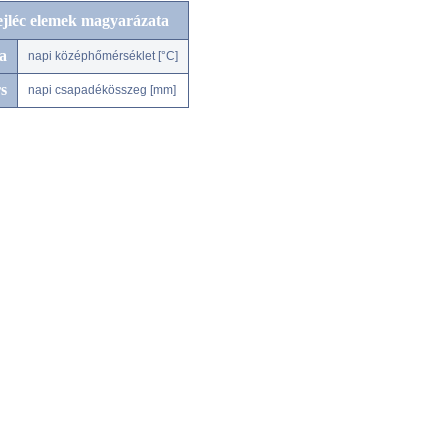
ejléc elemek magyarázata
a
napi középhőmérséklet [°C]
s
napi csapadékösszeg [mm]