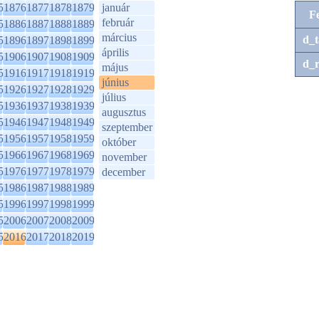
5
1876
1877
1878
1879
január
F
február
5
1886
1887
1888
1889
március
d_t
5
1896
1897
1898
1899
április
5
1906
1907
1908
1909
d_r
május
5
1916
1917
1918
1919
június
5
1926
1927
1928
1929
július
5
1936
1937
1938
1939
augusztus
5
1946
1947
1948
1949
szeptember
5
1956
1957
1958
1959
október
5
1966
1967
1968
1969
november
5
1976
1977
1978
1979
december
5
1986
1987
1988
1989
5
1996
1997
1998
1999
5
2006
2007
2008
2009
5
2016
2017
2018
2019