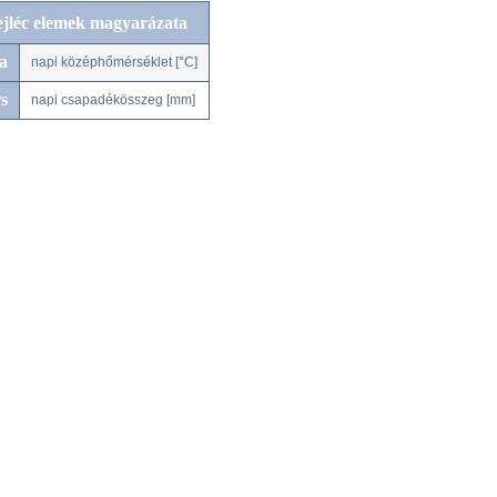
ejléc elemek magyarázata
a
napi középhőmérséklet [°C]
s
napi csapadékösszeg [mm]