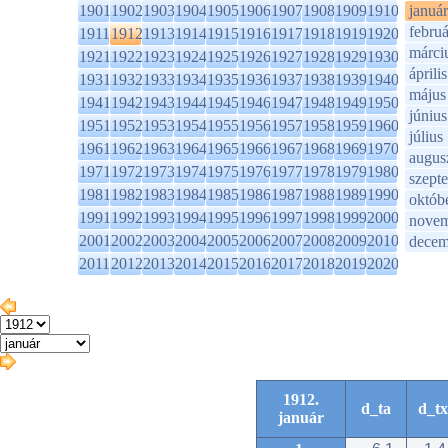
1901
1902
1903
1904
1905
1906
1907
1908
1909
1910
január
februá
1911
1912
1913
1914
1915
1916
1917
1918
1919
1920
márci
1921
1922
1923
1924
1925
1926
1927
1928
1929
1930
április
1931
1932
1933
1934
1935
1936
1937
1938
1939
1940
május
1941
1942
1943
1944
1945
1946
1947
1948
1949
1950
június
1951
1952
1953
1954
1955
1956
1957
1958
1959
1960
július
1961
1962
1963
1964
1965
1966
1967
1968
1969
1970
augus
1971
1972
1973
1974
1975
1976
1977
1978
1979
1980
szept
1981
1982
1983
1984
1985
1986
1987
1988
1989
1990
októb
1991
1992
1993
1994
1995
1996
1997
1998
1999
2000
novem
2001
2002
2003
2004
2005
2006
2007
2008
2009
2010
decem
2011
2012
2013
2014
2015
2016
2017
2018
2019
2020
1912.
d_ta
d_tx
január