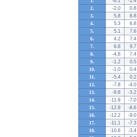
1.
-6.1
-1.4
2.
-2.0
0.8
3.
5.8
6.8
4.
5.3
6.8
5.
5.1
7.6
6.
4.2
7.4
7.
6.8
9.7
8.
-4.8
7.4
9.
-1.2
0.5
10.
-1.0
0.4
11.
-5.4
0.2
12.
-7.8
-4.0
13.
-9.8
-3.2
14.
-11.9
-7.0
15.
-12.8
-8.6
16.
-12.2
-9.0
17.
-11.1
-7.3
18.
-10.6
-3.4