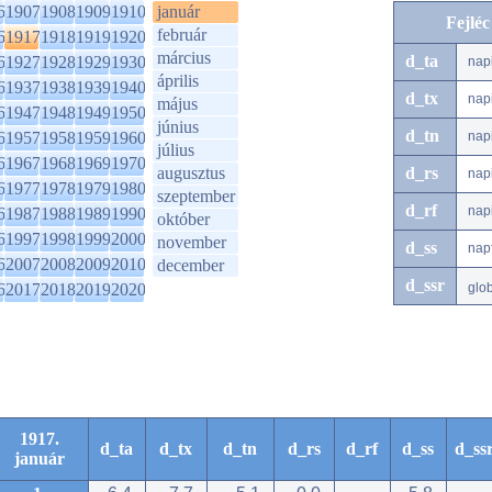
6
1907
1908
1909
1910
január
Fejlé
február
6
1917
1918
1919
1920
március
d_ta
6
1927
1928
1929
1930
nap
április
6
1937
1938
1939
1940
d_tx
nap
május
6
1947
1948
1949
1950
június
d_tn
6
1957
1958
1959
1960
nap
július
6
1967
1968
1969
1970
augusztus
d_rs
nap
6
1977
1978
1979
1980
szeptember
d_rf
nap
6
1987
1988
1989
1990
október
6
1997
1998
1999
2000
november
d_ss
nap
6
2007
2008
2009
2010
december
d_ssr
6
2017
2018
2019
2020
glo
1917.
d_ta
d_tx
d_tn
d_rs
d_rf
d_ss
d_ss
január