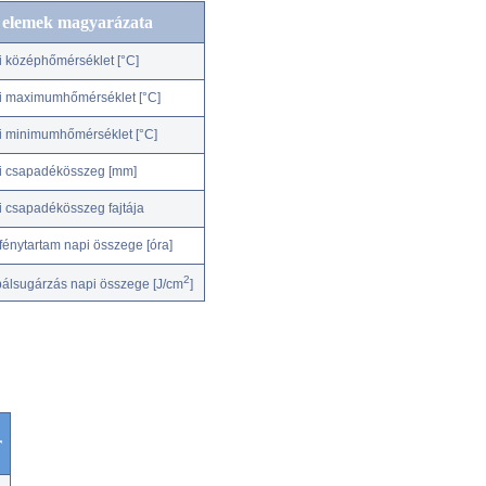
c elemek magyarázata
i középhőmérséklet [°C]
i maximumhőmérséklet [°C]
i minimumhőmérséklet [°C]
i csapadékösszeg [mm]
i csapadékösszeg fajtája
fénytartam napi összege [óra]
2
bálsugárzás napi összege [J/cm
]
r