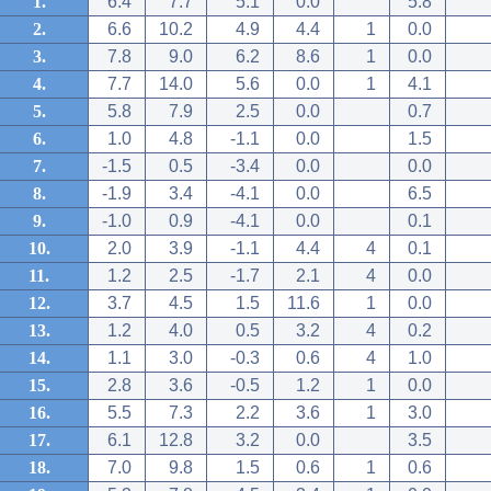
1.
6.4
7.7
5.1
0.0
5.8
2.
6.6
10.2
4.9
4.4
1
0.0
3.
7.8
9.0
6.2
8.6
1
0.0
4.
7.7
14.0
5.6
0.0
1
4.1
5.
5.8
7.9
2.5
0.0
0.7
6.
1.0
4.8
-1.1
0.0
1.5
7.
-1.5
0.5
-3.4
0.0
0.0
8.
-1.9
3.4
-4.1
0.0
6.5
9.
-1.0
0.9
-4.1
0.0
0.1
10.
2.0
3.9
-1.1
4.4
4
0.1
11.
1.2
2.5
-1.7
2.1
4
0.0
12.
3.7
4.5
1.5
11.6
1
0.0
13.
1.2
4.0
0.5
3.2
4
0.2
14.
1.1
3.0
-0.3
0.6
4
1.0
15.
2.8
3.6
-0.5
1.2
1
0.0
16.
5.5
7.3
2.2
3.6
1
3.0
17.
6.1
12.8
3.2
0.0
3.5
18.
7.0
9.8
1.5
0.6
1
0.6