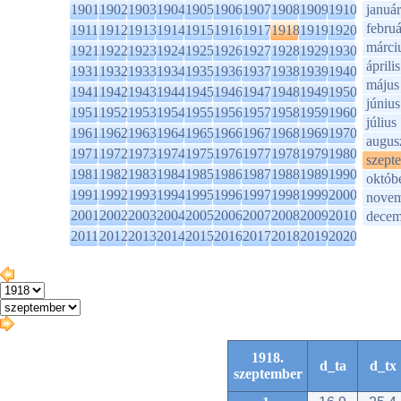
1901
1902
1903
1904
1905
1906
1907
1908
1909
1910
január
februá
1911
1912
1913
1914
1915
1916
1917
1918
1919
1920
márci
1921
1922
1923
1924
1925
1926
1927
1928
1929
1930
április
1931
1932
1933
1934
1935
1936
1937
1938
1939
1940
május
1941
1942
1943
1944
1945
1946
1947
1948
1949
1950
június
1951
1952
1953
1954
1955
1956
1957
1958
1959
1960
július
1961
1962
1963
1964
1965
1966
1967
1968
1969
1970
augus
1971
1972
1973
1974
1975
1976
1977
1978
1979
1980
szept
1981
1982
1983
1984
1985
1986
1987
1988
1989
1990
októb
1991
1992
1993
1994
1995
1996
1997
1998
1999
2000
novem
2001
2002
2003
2004
2005
2006
2007
2008
2009
2010
decem
2011
2012
2013
2014
2015
2016
2017
2018
2019
2020
1918.
d_ta
d_tx
szeptember