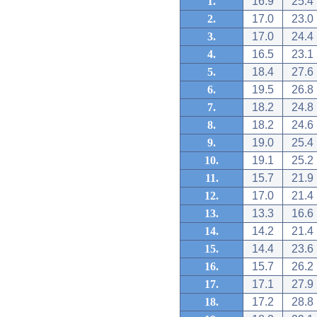
1.
16.9
25.4
2.
17.0
23.0
3.
17.0
24.4
4.
16.5
23.1
5.
18.4
27.6
6.
19.5
26.8
7.
18.2
24.8
8.
18.2
24.6
9.
19.0
25.4
10.
19.1
25.2
11.
15.7
21.9
12.
17.0
21.4
13.
13.3
16.6
14.
14.2
21.4
15.
14.4
23.6
16.
15.7
26.2
17.
17.1
27.9
18.
17.2
28.8