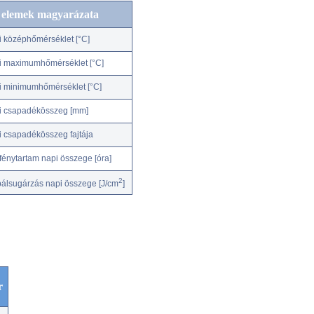
c elemek magyarázata
i középhőmérséklet [°C]
i maximumhőmérséklet [°C]
i minimumhőmérséklet [°C]
i csapadékösszeg [mm]
i csapadékösszeg fajtája
fénytartam napi összege [óra]
2
bálsugárzás napi összege [J/cm
]
r