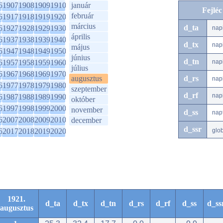
6
1907
1908
1909
1910
január
Fejlé
február
6
1917
1918
1919
1920
március
d_ta
6
1927
1928
1929
1930
nap
április
6
1937
1938
1939
1940
d_tx
nap
május
6
1947
1948
1949
1950
június
d_tn
6
1957
1958
1959
1960
nap
július
6
1967
1968
1969
1970
augusztus
d_rs
nap
6
1977
1978
1979
1980
szeptember
d_rf
nap
6
1987
1988
1989
1990
október
6
1997
1998
1999
2000
november
d_ss
nap
6
2007
2008
2009
2010
december
d_ssr
6
2017
2018
2019
2020
glo
1921.
d_ta
d_tx
d_tn
d_rs
d_rf
d_ss
d_ss
augusztus