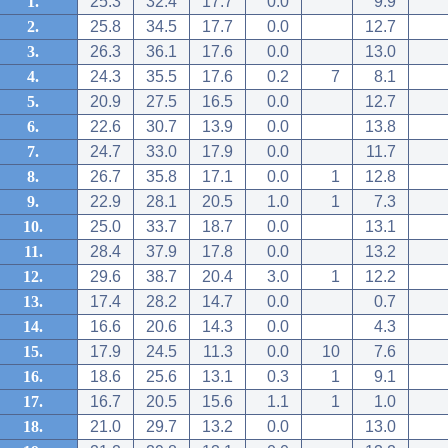
1.
25.3
32.4
17.7
0.0
9.9
2.
25.8
34.5
17.7
0.0
12.7
3.
26.3
36.1
17.6
0.0
13.0
4.
24.3
35.5
17.6
0.2
7
8.1
5.
20.9
27.5
16.5
0.0
12.7
6.
22.6
30.7
13.9
0.0
13.8
7.
24.7
33.0
17.9
0.0
11.7
8.
26.7
35.8
17.1
0.0
1
12.8
9.
22.9
28.1
20.5
1.0
1
7.3
10.
25.0
33.7
18.7
0.0
13.1
11.
28.4
37.9
17.8
0.0
13.2
12.
29.6
38.7
20.4
3.0
1
12.2
13.
17.4
28.2
14.7
0.0
0.7
14.
16.6
20.6
14.3
0.0
4.3
15.
17.9
24.5
11.3
0.0
10
7.6
16.
18.6
25.6
13.1
0.3
1
9.1
17.
16.7
20.5
15.6
1.1
1
1.0
18.
21.0
29.7
13.2
0.0
13.0