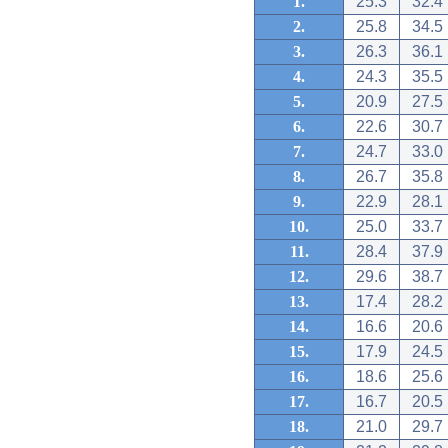
1.
25.3
32.4
2.
25.8
34.5
3.
26.3
36.1
4.
24.3
35.5
5.
20.9
27.5
6.
22.6
30.7
7.
24.7
33.0
8.
26.7
35.8
9.
22.9
28.1
10.
25.0
33.7
11.
28.4
37.9
12.
29.6
38.7
13.
17.4
28.2
14.
16.6
20.6
15.
17.9
24.5
16.
18.6
25.6
17.
16.7
20.5
18.
21.0
29.7