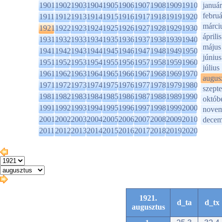
1901
1902
1903
1904
1905
1906
1907
1908
1909
1910
január
februá
1911
1912
1913
1914
1915
1916
1917
1918
1919
1920
márci
1921
1922
1923
1924
1925
1926
1927
1928
1929
1930
április
1931
1932
1933
1934
1935
1936
1937
1938
1939
1940
május
1941
1942
1943
1944
1945
1946
1947
1948
1949
1950
június
1951
1952
1953
1954
1955
1956
1957
1958
1959
1960
július
1961
1962
1963
1964
1965
1966
1967
1968
1969
1970
augus
1971
1972
1973
1974
1975
1976
1977
1978
1979
1980
szept
1981
1982
1983
1984
1985
1986
1987
1988
1989
1990
októb
1991
1992
1993
1994
1995
1996
1997
1998
1999
2000
novem
2001
2002
2003
2004
2005
2006
2007
2008
2009
2010
decem
2011
2012
2013
2014
2015
2016
2017
2018
2019
2020
1921.
d_ta
d_tx
augusztus