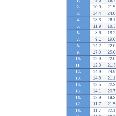
1.
9.6
19.7
2.
10.9
21.5
3.
14.4
24.0
4.
18.3
26.1
5.
11.9
18.3
6.
8.6
18.2
7.
9.1
19.0
8.
14.2
22.0
9.
17.0
25.0
10.
12.9
22.0
11.
12.3
21.3
12.
14.9
24.9
13.
14.8
21.1
14.
12.5
22.2
15.
14.1
20.7
16.
12.9
19.2
17.
11.7
21.5
18.
11.7
22.1