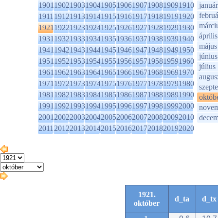
1901
1902
1903
1904
1905
1906
1907
1908
1909
1910
január
februá
1911
1912
1913
1914
1915
1916
1917
1918
1919
1920
márci
1921
1922
1923
1924
1925
1926
1927
1928
1929
1930
április
1931
1932
1933
1934
1935
1936
1937
1938
1939
1940
május
1941
1942
1943
1944
1945
1946
1947
1948
1949
1950
június
1951
1952
1953
1954
1955
1956
1957
1958
1959
1960
július
1961
1962
1963
1964
1965
1966
1967
1968
1969
1970
augus
1971
1972
1973
1974
1975
1976
1977
1978
1979
1980
szept
1981
1982
1983
1984
1985
1986
1987
1988
1989
1990
októb
1991
1992
1993
1994
1995
1996
1997
1998
1999
2000
novem
2001
2002
2003
2004
2005
2006
2007
2008
2009
2010
decem
2011
2012
2013
2014
2015
2016
2017
2018
2019
2020
1921.
d_ta
d_tx
október