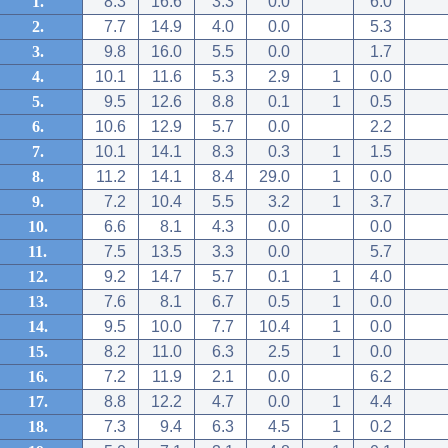
1.
8.3
16.6
3.3
0.0
6.0
2.
7.7
14.9
4.0
0.0
5.3
3.
9.8
16.0
5.5
0.0
1.7
4.
10.1
11.6
5.3
2.9
1
0.0
5.
9.5
12.6
8.8
0.1
1
0.5
6.
10.6
12.9
5.7
0.0
2.2
7.
10.1
14.1
8.3
0.3
1
1.5
8.
11.2
14.1
8.4
29.0
1
0.0
9.
7.2
10.4
5.5
3.2
1
3.7
10.
6.6
8.1
4.3
0.0
0.0
11.
7.5
13.5
3.3
0.0
5.7
12.
9.2
14.7
5.7
0.1
1
4.0
13.
7.6
8.1
6.7
0.5
1
0.0
14.
9.5
10.0
7.7
10.4
1
0.0
15.
8.2
11.0
6.3
2.5
1
0.0
16.
7.2
11.9
2.1
0.0
6.2
17.
8.8
12.2
4.7
0.0
1
4.4
18.
7.3
9.4
6.3
4.5
1
0.2