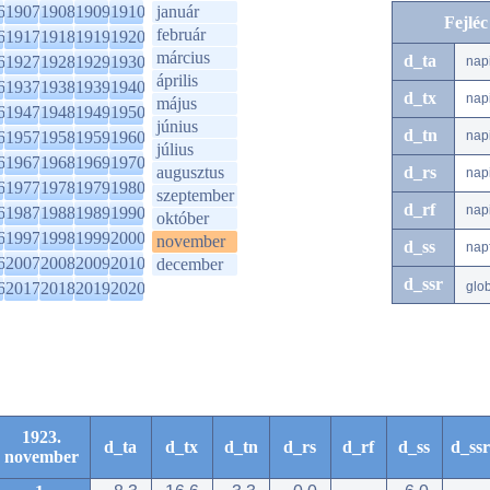
6
1907
1908
1909
1910
január
Fejlé
február
6
1917
1918
1919
1920
március
d_ta
6
1927
1928
1929
1930
nap
április
6
1937
1938
1939
1940
d_tx
nap
május
6
1947
1948
1949
1950
június
d_tn
6
1957
1958
1959
1960
nap
július
6
1967
1968
1969
1970
augusztus
d_rs
nap
6
1977
1978
1979
1980
szeptember
d_rf
nap
6
1987
1988
1989
1990
október
6
1997
1998
1999
2000
november
d_ss
nap
6
2007
2008
2009
2010
december
d_ssr
6
2017
2018
2019
2020
glo
1923.
d_ta
d_tx
d_tn
d_rs
d_rf
d_ss
d_ssr
november