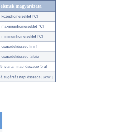
c elemek magyarázata
i középhőmérséklet [°C]
i maximumhőmérséklet [°C]
i minimumhőmérséklet [°C]
i csapadékösszeg [mm]
i csapadékösszeg fajtája
fénytartam napi összege [óra]
2
bálsugárzás napi összege [J/cm
]