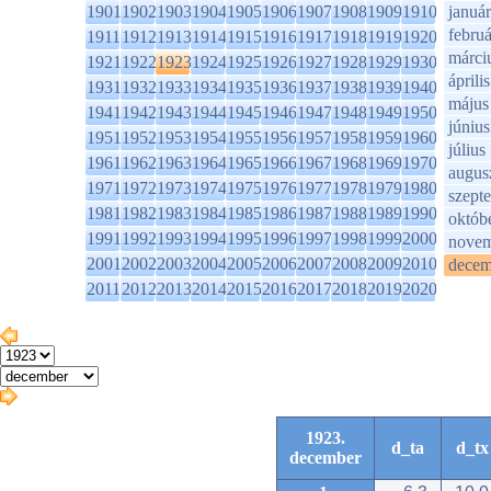
1901
1902
1903
1904
1905
1906
1907
1908
1909
1910
január
februá
1911
1912
1913
1914
1915
1916
1917
1918
1919
1920
márci
1921
1922
1923
1924
1925
1926
1927
1928
1929
1930
április
1931
1932
1933
1934
1935
1936
1937
1938
1939
1940
május
1941
1942
1943
1944
1945
1946
1947
1948
1949
1950
június
1951
1952
1953
1954
1955
1956
1957
1958
1959
1960
július
1961
1962
1963
1964
1965
1966
1967
1968
1969
1970
augus
1971
1972
1973
1974
1975
1976
1977
1978
1979
1980
szept
1981
1982
1983
1984
1985
1986
1987
1988
1989
1990
októb
1991
1992
1993
1994
1995
1996
1997
1998
1999
2000
novem
2001
2002
2003
2004
2005
2006
2007
2008
2009
2010
decem
2011
2012
2013
2014
2015
2016
2017
2018
2019
2020
1923.
d_ta
d_tx
december