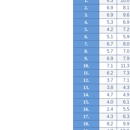
1.
6.3
10.0
2.
6.9
8.1
3.
6.9
9.6
4.
5.3
6.9
5.
4.2
7.2
6.
5.1
5.9
7.
6.7
8.0
8.
5.7
7.0
9.
6.9
7.9
10.
7.1
11.3
11.
6.2
7.3
12.
3.7
7.1
13.
3.8
4.3
14.
4.7
4.9
15.
4.0
6.1
16.
2.4
5.5
17.
4.3
6.3
18.
8.2
9.9