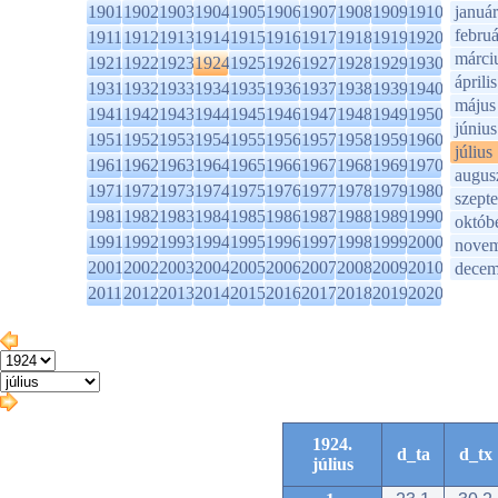
1901
1902
1903
1904
1905
1906
1907
1908
1909
1910
január
februá
1911
1912
1913
1914
1915
1916
1917
1918
1919
1920
márci
1921
1922
1923
1924
1925
1926
1927
1928
1929
1930
április
1931
1932
1933
1934
1935
1936
1937
1938
1939
1940
május
1941
1942
1943
1944
1945
1946
1947
1948
1949
1950
június
1951
1952
1953
1954
1955
1956
1957
1958
1959
1960
július
1961
1962
1963
1964
1965
1966
1967
1968
1969
1970
augus
1971
1972
1973
1974
1975
1976
1977
1978
1979
1980
szept
1981
1982
1983
1984
1985
1986
1987
1988
1989
1990
októb
1991
1992
1993
1994
1995
1996
1997
1998
1999
2000
novem
2001
2002
2003
2004
2005
2006
2007
2008
2009
2010
decem
2011
2012
2013
2014
2015
2016
2017
2018
2019
2020
1924.
d_ta
d_tx
július