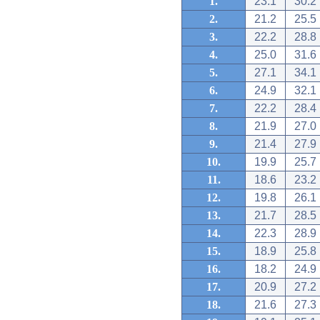
1.
23.1
30.2
2.
21.2
25.5
3.
22.2
28.8
4.
25.0
31.6
5.
27.1
34.1
6.
24.9
32.1
7.
22.2
28.4
8.
21.9
27.0
9.
21.4
27.9
10.
19.9
25.7
11.
18.6
23.2
12.
19.8
26.1
13.
21.7
28.5
14.
22.3
28.9
15.
18.9
25.8
16.
18.2
24.9
17.
20.9
27.2
18.
21.6
27.3