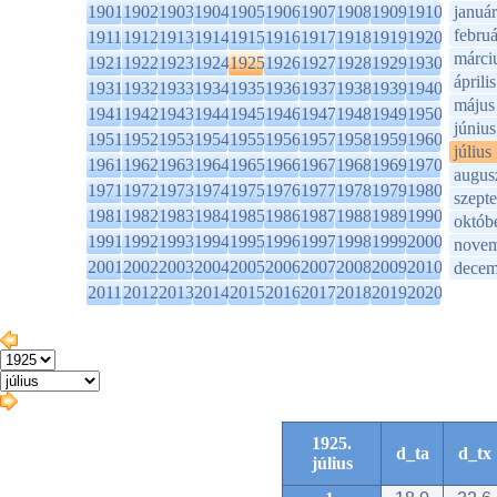
1901
1902
1903
1904
1905
1906
1907
1908
1909
1910
január
februá
1911
1912
1913
1914
1915
1916
1917
1918
1919
1920
márci
1921
1922
1923
1924
1925
1926
1927
1928
1929
1930
április
1931
1932
1933
1934
1935
1936
1937
1938
1939
1940
május
1941
1942
1943
1944
1945
1946
1947
1948
1949
1950
június
1951
1952
1953
1954
1955
1956
1957
1958
1959
1960
július
1961
1962
1963
1964
1965
1966
1967
1968
1969
1970
augus
1971
1972
1973
1974
1975
1976
1977
1978
1979
1980
szept
1981
1982
1983
1984
1985
1986
1987
1988
1989
1990
októb
1991
1992
1993
1994
1995
1996
1997
1998
1999
2000
novem
2001
2002
2003
2004
2005
2006
2007
2008
2009
2010
decem
2011
2012
2013
2014
2015
2016
2017
2018
2019
2020
1925.
d_ta
d_tx
július