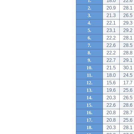
1.
18.0
22.6
2.
20.9
28.1
3.
21.3
26.5
4.
22.1
29.3
5.
23.1
29.2
6.
22.2
28.1
7.
22.6
28.5
8.
22.2
28.8
9.
22.7
29.1
10.
21.5
30.1
11.
18.0
24.5
12.
15.6
17.7
13.
19.6
25.6
14.
20.3
26.5
15.
22.6
28.6
16.
20.8
28.7
17.
20.8
25.6
18.
20.3
28.1