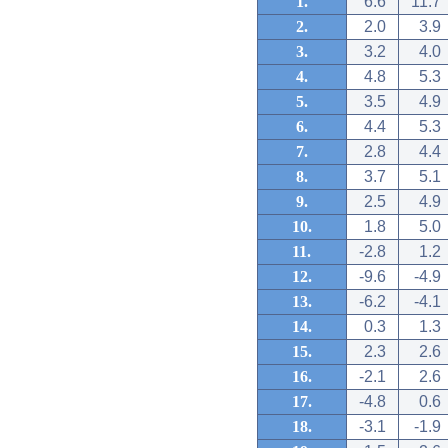
1.
6.6
11.7
2.
2.0
3.9
3.
3.2
4.0
4.
4.8
5.3
5.
3.5
4.9
6.
4.4
5.3
7.
2.8
4.4
8.
3.7
5.1
9.
2.5
4.9
10.
1.8
5.0
11.
-2.8
1.2
12.
-9.6
-4.9
13.
-6.2
-4.1
14.
0.3
1.3
15.
2.3
2.6
16.
-2.1
2.6
17.
-4.8
0.6
18.
-3.1
-1.9