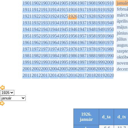
1901
1902
1903
1904
1905
1906
1907
1908
1909
1910
január
februá
1911
1912
1913
1914
1915
1916
1917
1918
1919
1920
márci
1921
1922
1923
1924
1925
1926
1927
1928
1929
1930
április
1931
1932
1933
1934
1935
1936
1937
1938
1939
1940
május
1941
1942
1943
1944
1945
1946
1947
1948
1949
1950
június
1951
1952
1953
1954
1955
1956
1957
1958
1959
1960
július
1961
1962
1963
1964
1965
1966
1967
1968
1969
1970
augus
1971
1972
1973
1974
1975
1976
1977
1978
1979
1980
szept
1981
1982
1983
1984
1985
1986
1987
1988
1989
1990
októb
1991
1992
1993
1994
1995
1996
1997
1998
1999
2000
novem
2001
2002
2003
2004
2005
2006
2007
2008
2009
2010
decem
2011
2012
2013
2014
2015
2016
2017
2018
2019
2020
1926.
d_ta
d_tx
január