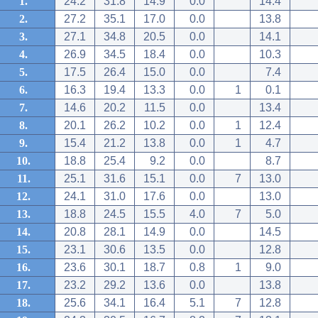
1.
24.2
31.8
14.9
0.0
14.4
2.
27.2
35.1
17.0
0.0
13.8
3.
27.1
34.8
20.5
0.0
14.1
4.
26.9
34.5
18.4
0.0
10.3
5.
17.5
26.4
15.0
0.0
7.4
6.
16.3
19.4
13.3
0.0
1
0.1
7.
14.6
20.2
11.5
0.0
13.4
8.
20.1
26.2
10.2
0.0
1
12.4
9.
15.4
21.2
13.8
0.0
1
4.7
10.
18.8
25.4
9.2
0.0
8.7
11.
25.1
31.6
15.1
0.0
7
13.0
12.
24.1
31.0
17.6
0.0
13.0
13.
18.8
24.5
15.5
4.0
7
5.0
14.
20.8
28.1
14.9
0.0
14.5
15.
23.1
30.6
13.5
0.0
12.8
16.
23.6
30.1
18.7
0.8
1
9.0
17.
23.2
29.2
13.6
0.0
13.8
18.
25.6
34.1
16.4
5.1
7
12.8