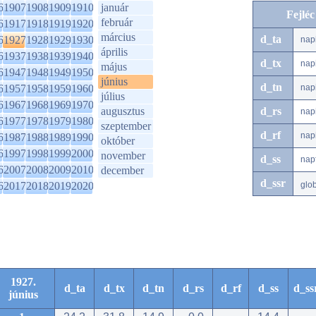
6
1907
1908
1909
1910
január
Fejlé
február
6
1917
1918
1919
1920
március
d_ta
6
1927
1928
1929
1930
nap
április
6
1937
1938
1939
1940
d_tx
nap
május
6
1947
1948
1949
1950
június
d_tn
6
1957
1958
1959
1960
nap
július
6
1967
1968
1969
1970
augusztus
d_rs
nap
6
1977
1978
1979
1980
szeptember
d_rf
nap
6
1987
1988
1989
1990
október
6
1997
1998
1999
2000
november
d_ss
nap
6
2007
2008
2009
2010
december
d_ssr
6
2017
2018
2019
2020
glo
1927.
d_ta
d_tx
d_tn
d_rs
d_rf
d_ss
d_ss
június