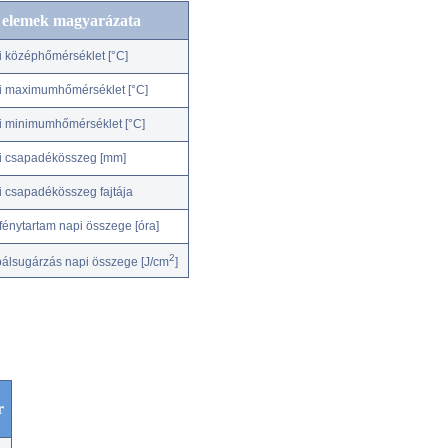
c elemek magyarázata
i középhőmérséklet [°C]
i maximumhőmérséklet [°C]
i minimumhőmérséklet [°C]
i csapadékösszeg [mm]
i csapadékösszeg fajtája
fénytartam napi összege [óra]
2
bálsugárzás napi összege [J/cm
]
r