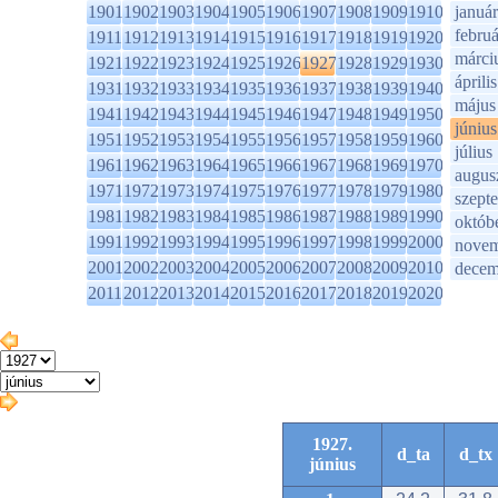
1901
1902
1903
1904
1905
1906
1907
1908
1909
1910
január
februá
1911
1912
1913
1914
1915
1916
1917
1918
1919
1920
márci
1921
1922
1923
1924
1925
1926
1927
1928
1929
1930
április
1931
1932
1933
1934
1935
1936
1937
1938
1939
1940
május
1941
1942
1943
1944
1945
1946
1947
1948
1949
1950
június
1951
1952
1953
1954
1955
1956
1957
1958
1959
1960
július
1961
1962
1963
1964
1965
1966
1967
1968
1969
1970
augus
1971
1972
1973
1974
1975
1976
1977
1978
1979
1980
szept
1981
1982
1983
1984
1985
1986
1987
1988
1989
1990
októb
1991
1992
1993
1994
1995
1996
1997
1998
1999
2000
novem
2001
2002
2003
2004
2005
2006
2007
2008
2009
2010
decem
2011
2012
2013
2014
2015
2016
2017
2018
2019
2020
1927.
d_ta
d_tx
június