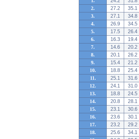
1.
24.2
31.8
2.
27.2
35.1
3.
27.1
34.8
4.
26.9
34.5
5.
17.5
26.4
6.
16.3
19.4
7.
14.6
20.2
8.
20.1
26.2
9.
15.4
21.2
10.
18.8
25.4
11.
25.1
31.6
12.
24.1
31.0
13.
18.8
24.5
14.
20.8
28.1
15.
23.1
30.6
16.
23.6
30.1
17.
23.2
29.2
18.
25.6
34.1