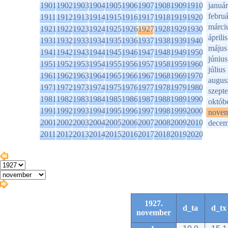
1901
1902
1903
1904
1905
1906
1907
1908
1909
1910
január
februá
1911
1912
1913
1914
1915
1916
1917
1918
1919
1920
márci
1921
1922
1923
1924
1925
1926
1927
1928
1929
1930
április
1931
1932
1933
1934
1935
1936
1937
1938
1939
1940
május
1941
1942
1943
1944
1945
1946
1947
1948
1949
1950
június
1951
1952
1953
1954
1955
1956
1957
1958
1959
1960
július
1961
1962
1963
1964
1965
1966
1967
1968
1969
1970
augus
1971
1972
1973
1974
1975
1976
1977
1978
1979
1980
szept
1981
1982
1983
1984
1985
1986
1987
1988
1989
1990
októb
1991
1992
1993
1994
1995
1996
1997
1998
1999
2000
novem
2001
2002
2003
2004
2005
2006
2007
2008
2009
2010
decem
2011
2012
2013
2014
2015
2016
2017
2018
2019
2020
1927.
d_ta
d_tx
november