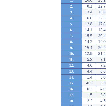
1.
10.0
15.1
2.
8.1
12.7
3.
13.4
16.8
4.
16.6
22.6
5.
12.8
17.8
6.
14.1
18.4
7.
15.5
20.4
8.
14.2
19.0
9.
15.4
20.9
10.
12.8
21.3
11.
5.2
7.1
12.
4.6
7.2
13.
4.4
6.6
14.
1.4
5.0
15.
-0.3
3.5
16.
0.2
4.0
17.
1.5
3.8
18.
2.2
4.5