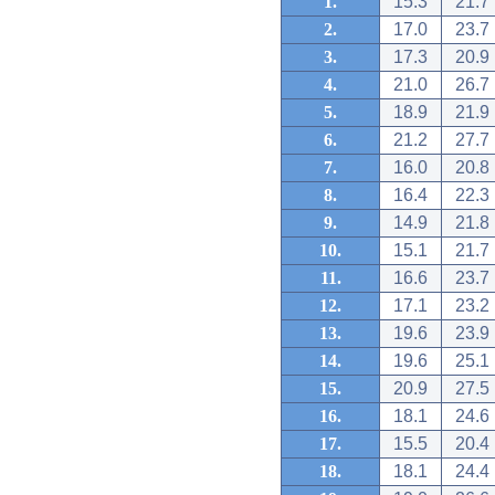
1.
15.3
21.7
2.
17.0
23.7
3.
17.3
20.9
4.
21.0
26.7
5.
18.9
21.9
6.
21.2
27.7
7.
16.0
20.8
8.
16.4
22.3
9.
14.9
21.8
10.
15.1
21.7
11.
16.6
23.7
12.
17.1
23.2
13.
19.6
23.9
14.
19.6
25.1
15.
20.9
27.5
16.
18.1
24.6
17.
15.5
20.4
18.
18.1
24.4