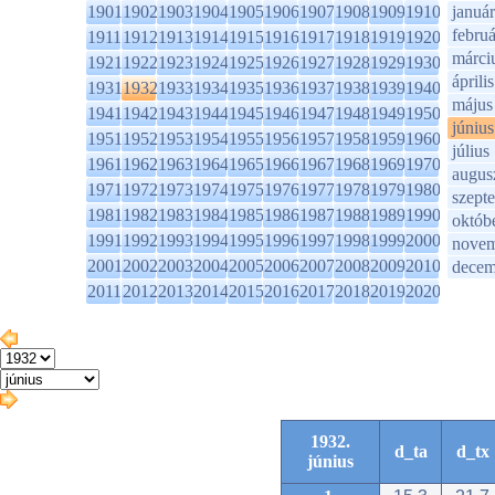
1901
1902
1903
1904
1905
1906
1907
1908
1909
1910
január
februá
1911
1912
1913
1914
1915
1916
1917
1918
1919
1920
márci
1921
1922
1923
1924
1925
1926
1927
1928
1929
1930
április
1931
1932
1933
1934
1935
1936
1937
1938
1939
1940
május
1941
1942
1943
1944
1945
1946
1947
1948
1949
1950
június
1951
1952
1953
1954
1955
1956
1957
1958
1959
1960
július
1961
1962
1963
1964
1965
1966
1967
1968
1969
1970
augus
1971
1972
1973
1974
1975
1976
1977
1978
1979
1980
szept
1981
1982
1983
1984
1985
1986
1987
1988
1989
1990
októb
1991
1992
1993
1994
1995
1996
1997
1998
1999
2000
novem
2001
2002
2003
2004
2005
2006
2007
2008
2009
2010
decem
2011
2012
2013
2014
2015
2016
2017
2018
2019
2020
1932.
d_ta
d_tx
június